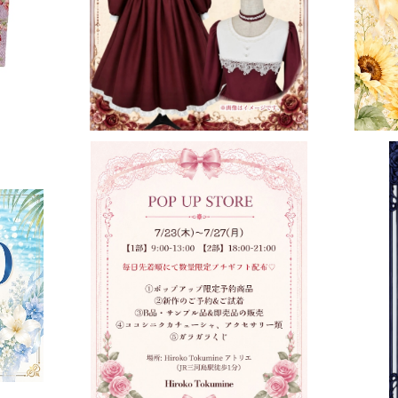
POP-UP-STOREご予約チケット（プチギ
合記念
フト確約）
¥50