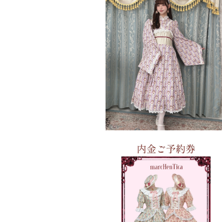
【ご予約券】薔薇の園ワンピース
¥50,000
【内金ご予約券】クラシカルローズガ
ンワンピース