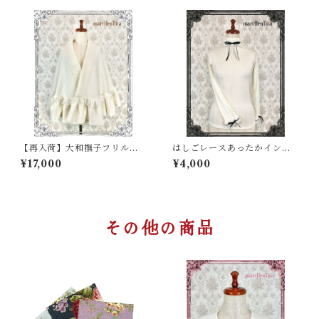
【再入荷】大和撫子フリルシ
はしごレースあったかインナ
ョール
ー（ハイネック）
¥17,000
¥4,000
その他の商品