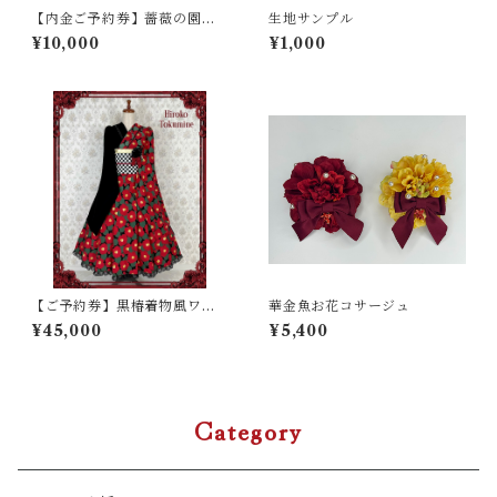
【内金ご予約券】薔薇の園ワ
生地サンプル
ンピース
¥10,000
¥1,000
【ご予約券】黒椿着物風ワン
華金魚お花コサージュ
ピース
¥45,000
¥5,400
Category