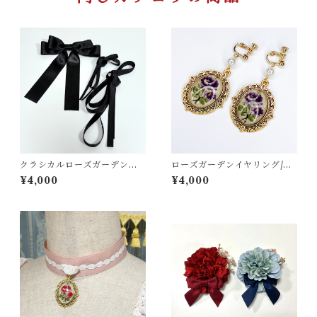
クラシカルローズガーデンワ
ローズガーデンイヤリング/ピ
ンピース用編み上げリボンセ
アス
¥4,000
¥4,000
ット