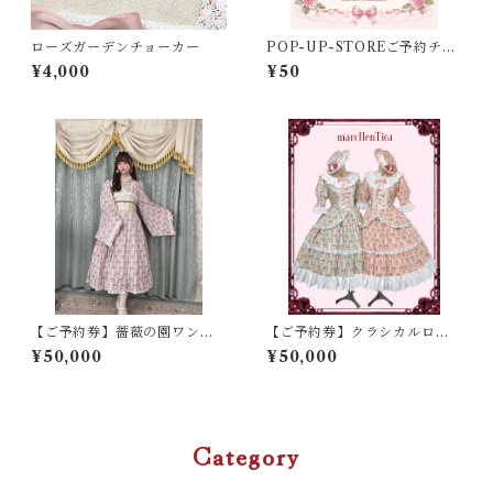
ローズガーデンチョーカー
POP-UP-STOREご予約チケ
ット（プチギフト確約）
¥4,000
¥50
【ご予約券】薔薇の園ワンピ
【ご予約券】クラシカルロー
ース
ズガーデンワンピース
¥50,000
¥50,000
Category