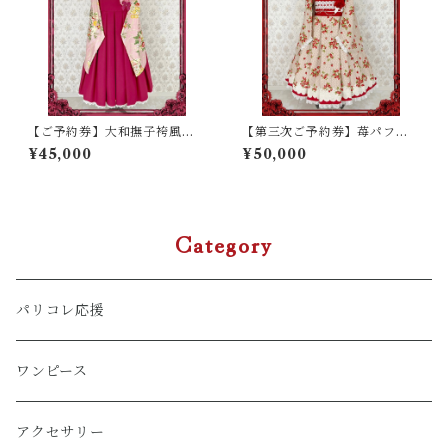
【ご予約券】大和撫子袴風ワ
【第三次ご予約券】苺パフェ
ンピース （新色）
ワンピース（赤、桃色）
¥45,000
¥50,000
Category
パリコレ応援
ワンピース
アクセサリー