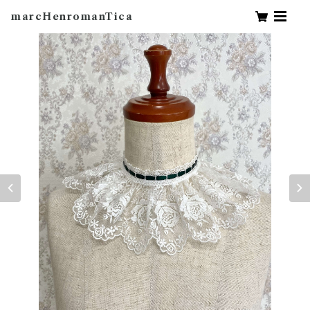
marcHenromanTica