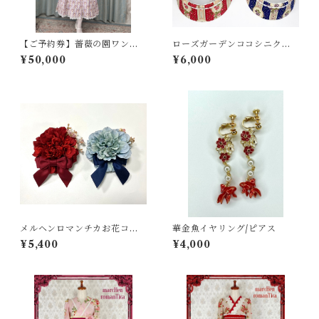
【ご予約券】薔薇の園ワンピ
ローズガーデンココシニクカ
ース
チューシャ
¥50,000
¥6,000
メルヘンロマンチカお花コサ
華金魚イヤリング/ピアス
ージュ
¥5,400
¥4,000