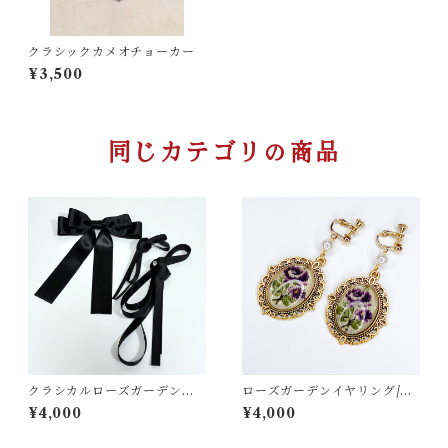
クラシックカメオチョーカー
¥3,500
同じカテゴリの商品
クラシカルローズガーデンワ
ローズガーデンイヤリング/ピ
ンピース用編み上げリボンセ
アス
¥4,000
¥4,000
ット