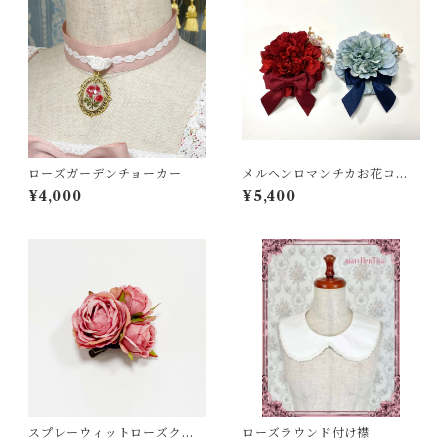
ローズガーデンチョーカー
メルヘンロマンチカお花コサ
ージュ
¥4,000
¥5,400
スプレーウィットローズクリ
ローズラウンド付け襟
ップ＆コサージュ