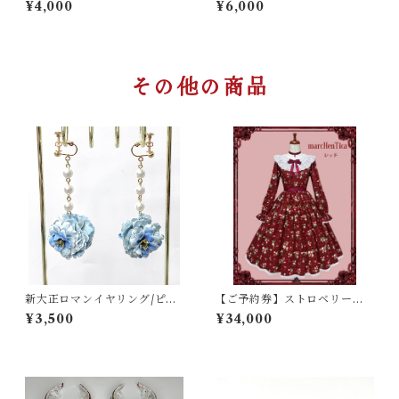
¥4,000
¥6,000
その他の商品
新大正ロマンイヤリング/ピア
【ご予約券】ストロベリーチ
ス
ェックワンピース
¥3,500
¥34,000