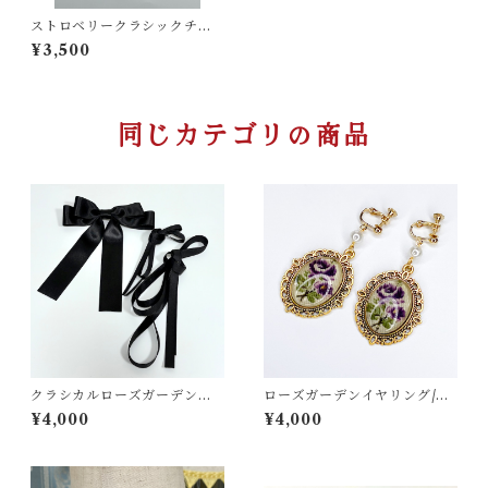
ストロベリークラシックチョ
ーカー
¥3,500
同じカテゴリの商品
クラシカルローズガーデンワ
ローズガーデンイヤリング/ピ
ンピース用編み上げリボンセ
アス
¥4,000
¥4,000
ット