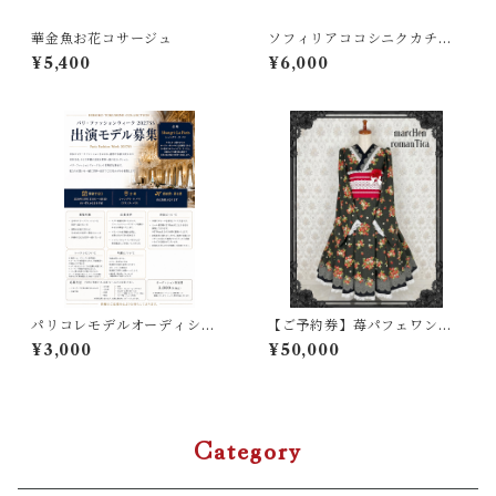
華金魚お花コサージュ
ソフィリアココシニクカチュ
ーシャ
¥5,400
¥6,000
パリコレモデルオーディショ
【ご予約券】苺パフェワンピ
ン
ース（黒、水色）
¥3,000
¥50,000
Category