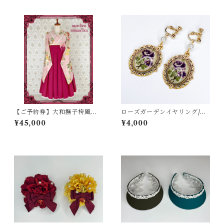
【ご予約券】大和撫子袴風ワ
ローズガーデンイヤリング/ピ
ンピース （新色）
アス
¥45,000
¥4,000