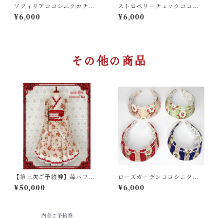
ソフィリアココシニクカチュ
ストロベリーチェックココシ
ーシャ
ニクカチューシャ
¥6,000
¥6,000
その他の商品
【第三次ご予約券】苺パフェ
ローズガーデンココシニクカ
ワンピース（赤、桃色）
チューシャ
¥50,000
¥6,000