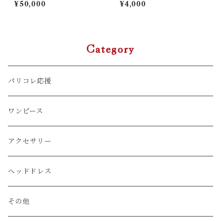
ズガーデンワンピース
ンピース用編み上げリボンセ
¥50,000
¥4,000
ット
Category
パリコレ応援
ワンピース
アクセサリー
ヘッドドレス
その他