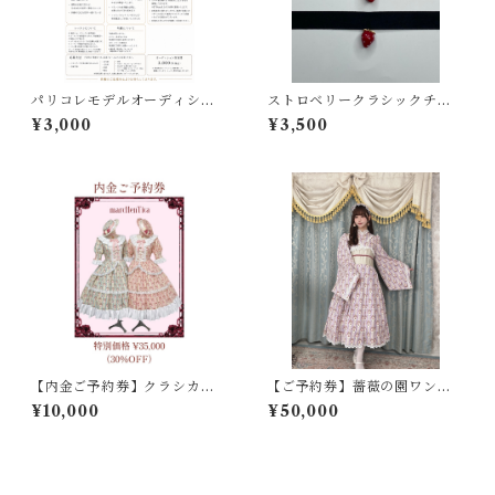
パリコレモデルオーディショ
ストロベリークラシックチョ
ン
ーカー
¥3,000
¥3,500
【内金ご予約券】クラシカル
【ご予約券】薔薇の園ワンピ
ローズガーデンワンピース
ース
¥10,000
¥50,000