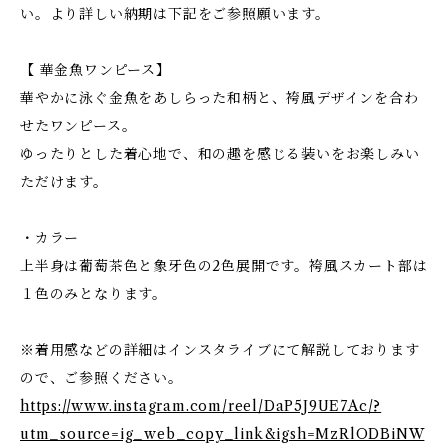
い。より詳しい納期は下記をご参照願います。
【 華金魚ワンピース】
華やかに泳ぐ金魚をあしらった和柄と、袴風デザインを合わ
せたワンピース。
ゆったりとした着心地で、和の趣を感じる装いをお楽しみい
ただけます。
・カラー
上半身は葡萄茶色と象牙色の2色展開です。袴風スカート部は
１色のみとなります。
※着用感などの詳細はインスタライブにて解説しております
ので、ご参照ください。
https://www.instagram.com/reel/DaP5J9UE7Ac/?
utm_source=ig_web_copy_link&igsh=MzRlODBiNW