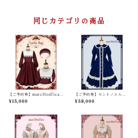
同じカテゴリの商品
【ご予約券】marcHenTica L
【ご予約券】セントノエルコ
ucky Bag
ート
¥15,000
¥58,000