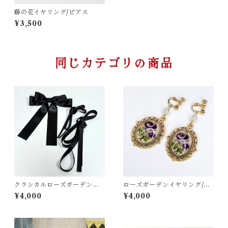
藤の花イヤリング/ピアス
¥3,500
同じカテゴリの商品
クラシカルローズガーデンワ
ローズガーデンイヤリング/ピ
ンピース用編み上げリボンセ
アス
¥4,000
¥4,000
ット