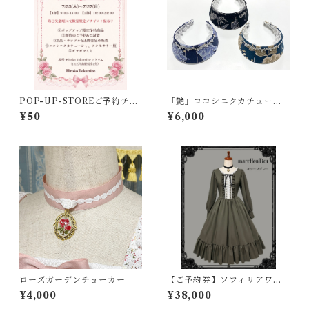
POP-UP-STOREご予約チケ
「艶」ココシニクカチューシ
ット（プチギフト確約）
ャ
¥50
¥6,000
ローズガーデンチョーカー
【ご予約券】ソフィリアワン
ピース
¥4,000
¥38,000