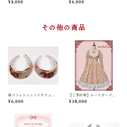
¥4,000
¥6,000
その他の商品
苺パフェココシニクカチュー
【ご予約券】ローズガーデン
シャ
ヨークワンピース
¥6,000
¥38,000