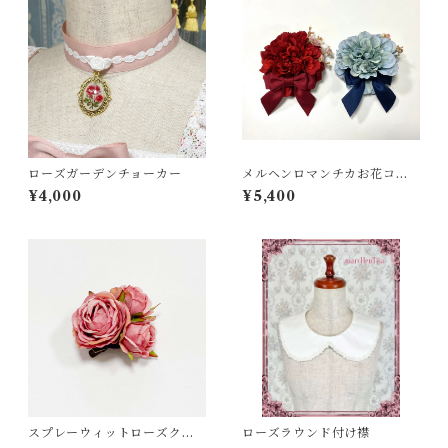
ローズガーデンチョーカー
メルヘンロマンチカお花コサ
ージュ
¥4,000
¥5,400
スプレーウィットローズクリ
ローズラウンド付け襟
ップ＆コサージュ