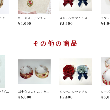
イヤリ
ローズガーデンチョー
メルヘンロマンチカお
スプ
カー
花コサージュ
ズク
¥4,000
¥5,400
¥4,0
ュ
その他の商品
グ/ピ
華金魚ココシニクカチ
メルヘンロマンチカお
ロー
ューシャ
花コサージュ
ニク
¥6,000
¥5,400
¥6,0