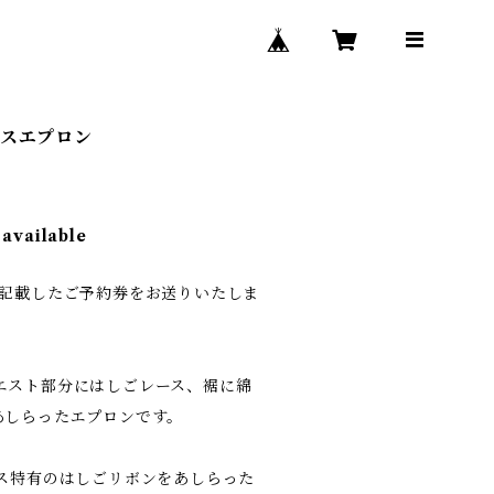
ースエプロン
 available
を記載したご予約券をお送りいたしま
エスト部分にはしごレース、裾に綿
あしらったエプロンです。
のドレス特有のはしごリボンをあしらった