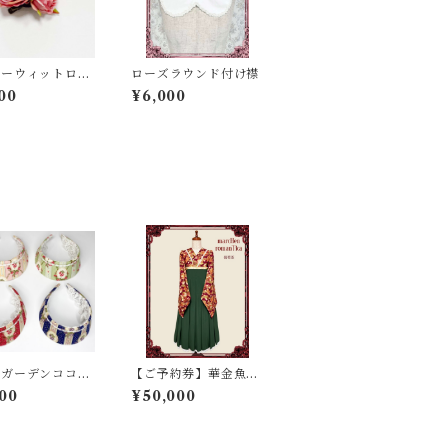
レーウィットロー
ローズラウンド付け襟
リップ＆コサージ
00
¥6,000
ズガーデンココシ
【ご予約券】華金魚ワ
カチューシャ
ンピース
00
¥50,000